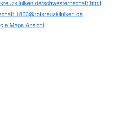
tkreuzkliniken.de/schwesternschaft.html
kt
Hüpfburg
chaft.1866@rotkreuzkliniken.de
aus / Praktika
se
ogle Maps Ansicht
willigendienst
zungsmöglichkeiten
e
che Tätigkeit