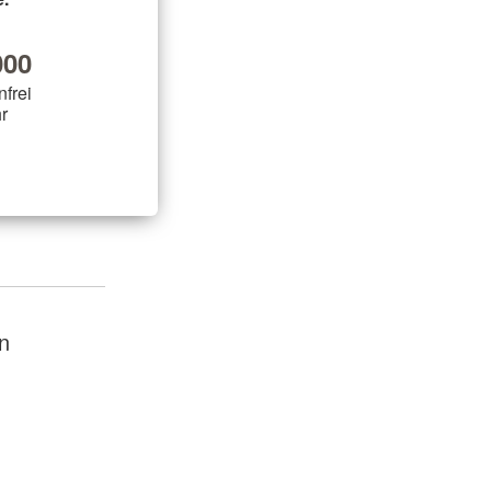
00
nfrei
r
n