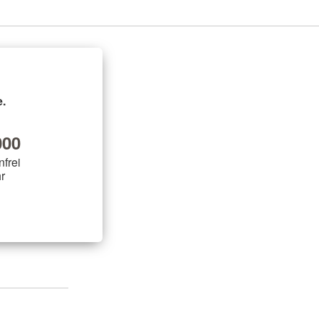
.
00
nfrei
r