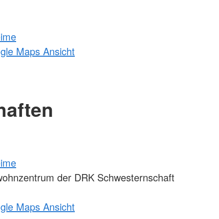
eime
ogle Maps Ansicht
haften
eime
wohnzentrum der DRK Schwesternschaft
ogle Maps Ansicht