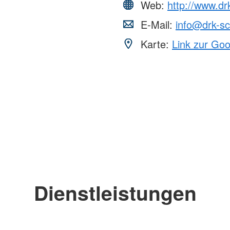
wörth
Web:
http://www.dr
ngen
Stellenmar
reuung
Soziale Arbeit
tian-Franck-
E-Mail:
info@drk-sc
Wir bilden 
wörth
Soziale Arbeit
Stellenbör
Lechfasane
Karte:
Link zur Go
Bundesfrei
andele-
Unterstüt
Blutspend
" in
Spenden
Ehrenamtli
inderbetreuung
Dienstleistungen