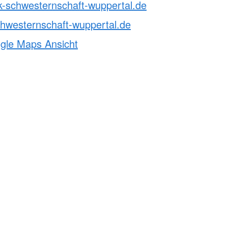
k-schwesternschaft-wuppertal.de
kt
Hüpfburg
hwesternschaft-wuppertal.de
aus / Praktika
se
ogle Maps Ansicht
willigendienst
zungsmöglichkeiten
e
che Tätigkeit