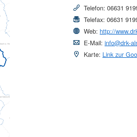
wörth
ngen
Soziale Arbeit
Stellenmar
Telefon:
06631 919
reuung
Soziale Arbeit
tian-Franck-
Wir bilden 
wörth
Telefax:
06631 919
Stellenbör
Lechfasane
Bundesfrei
Web:
http://www.dr
andele-
Unterstüt
E-Mail:
info@drk-al
Blut-Spen
Karte:
Link zur Go
" in
Spenden
Freiwillig
inderbetreuung
Ländern