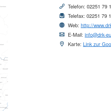
wörth
ngen
Soziale Arbeit
Stellenmar
Telefon:
02251 79 
reuung
Soziale Arbeit
tian-Franck-
Wir bilden 
wörth
Telefax:
02251 79 
Stellenbör
Lechfasane
Bundesfrei
Web:
http://www.dr
andele-
Unterstüt
E-Mail:
info@drk-e
Blut-Spen
Karte:
Link zur Go
" in
Spenden
Freiwillig
inderbetreuung
Ländern