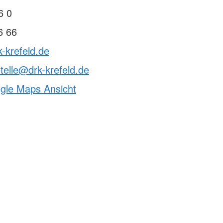
kt
6 0
aus / Praktika
6 66
se
willigendienst
k-krefeld.de
zungsmöglichkeiten
telle@drk-krefeld.de
de
ogle Maps Ansicht
e Helfer aus anderen