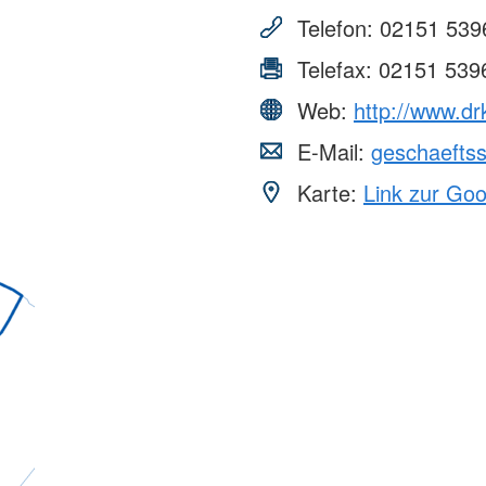
wörth
ngen
Soziale Arbeit
Stellenmar
Telefon:
02151 539
reuung
Soziale Arbeit
tian-Franck-
Wir bilden 
wörth
Telefax:
02151 539
Stellenbör
Lechfasane
Bundesfrei
Web:
http://www.dr
andele-
Unterstüt
E-Mail:
geschaeftss
Blut-Spen
Karte:
Link zur Go
" in
Spenden
Freiwillig
inderbetreuung
Ländern