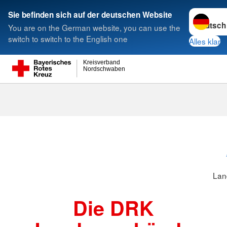
Sprache w
Sie befinden sich auf der deutschen Website
You are on the German website, you can use the
Suche
switch to switch to the English one
Alles klar
Kreisverband
Nordschwaben
Landesverbä
Lan
Die DRK