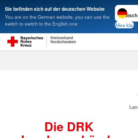
Sprache w
Sie befinden sich auf der deutschen Website
You are on the German website, you can use the
Suche
switch to switch to the English one
Alles klar
Kreisverband
Nordschwaben
Landesverbä
Lan
Die DRK