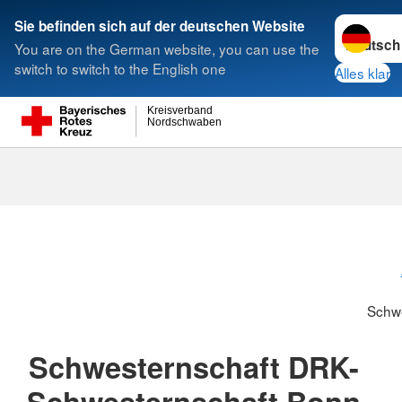
Sprache w
Sie befinden sich auf der deutschen Website
You are on the German website, you can use the
Suche
switch to switch to the English one
Alles klar
Kreisverband
Nordschwaben
Schwesternsc
Schw
Schwesternschaft DRK-
Schwesternschaft Bonn