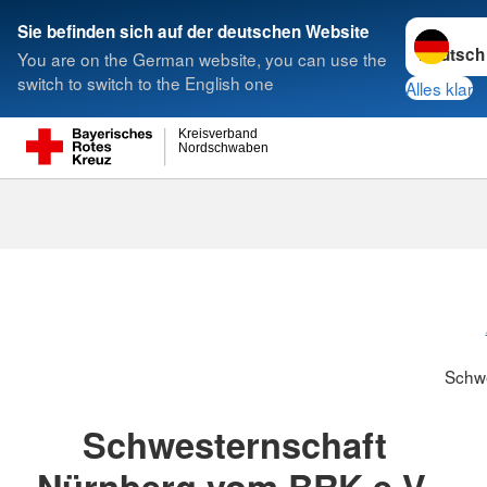
Sprache w
Sie befinden sich auf der deutschen Website
You are on the German website, you can use the
Suche
switch to switch to the English one
Alles klar
Kreisverband
Nordschwaben
Schwesternsc
Schw
Schwesternschaft
Nürnberg vom BRK e.V.