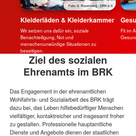
Foto: S. Rosenberg / DRK e.V.
Kleiderläden & Kleiderkammer
Gesu
Wir setzen uns dafür ein, soziale
Fit im 
Benachteiligung, Not und
Gesund
menschenunwürdige Situationen zu
beseitigen.
Ziel des sozialen
Ehrenamts im BRK
Das Engagement in der ehrenamtlichen
Wohlfahrts- und Sozialarbeit des BRK trägt
dazu bei, das Leben hilfebedürftiger Menschen
vielfältiger, kontaktreicher und insgesamt froher
zu gestalten. Professionelle hauptamtliche
Dienste und Angebote dienen der staatlichen