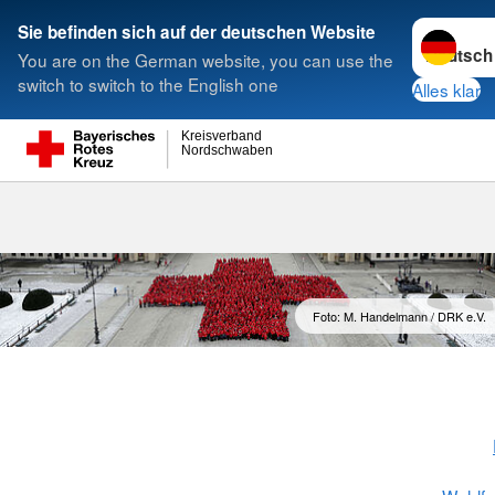
Sprache w
Sie befinden sich auf der deutschen Website
You are on the German website, you can use the
Suche
switch to switch to the English one
Alles klar
Kreisverband
Nordschwaben
Sozialarbeit
Foto: M. Handelmann / DRK e.V.