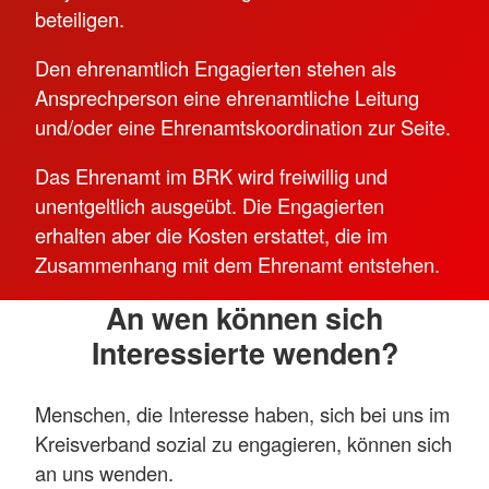
beteiligen.
Den ehrenamtlich Engagierten stehen als
Ansprechperson eine ehrenamtliche Leitung
und/oder eine Ehrenamtskoordination zur Seite.
Das Ehrenamt im BRK wird freiwillig und
unentgeltlich ausgeübt. Die Engagierten
erhalten aber die Kosten erstattet, die im
Zusammenhang mit dem Ehrenamt entstehen.
An wen können sich
Interessierte wenden?
Menschen, die Interesse haben, sich bei uns im
Kreisverband sozial zu engagieren, können sich
an uns wenden.