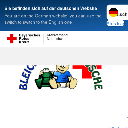
Sprache w
Sie befinden sich auf der deutschen Website
You are on the German website, you can use the
Suche
switch to switch to the English one
Alles klar
Kreisverband
Nordschwaben
Kinderkrippe 
Nördlingen