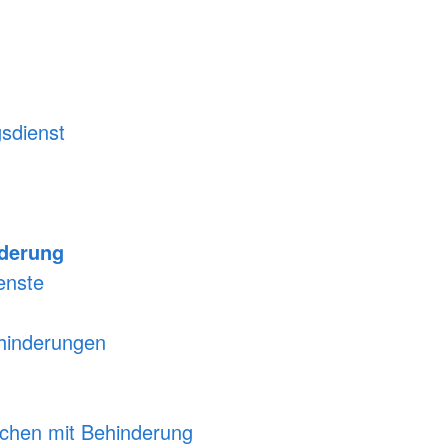
gsdienst
nderung
enste
ehinderungen
schen mit Behinderung