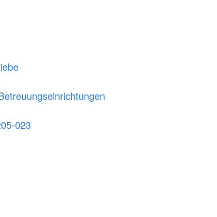
riebe
Betreuungseinrichtungen
205-023