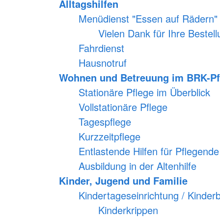
Grundschule Donau
Alltagshilfen
Betreuungseinrichtu
Wohnen und Betreuung im
Offene Ganztagsbet
BRK-Pflegezentrum
Menüdienst "Essen auf Rädern"
(OGTS) an der Sebas
Grundschule Donau
Stationäre Pflege im Überblick
Vielen Dank für Ihre Bestell
Waldkindergarten "
Vollstationäre Pflege
Fahrdienst
Rain"
Tagespflege
Waldkindergarten "M
Hausnotruf
Kurzzeitpflege
Dachse" Monheim
Wohnen und Betreuung im BRK-Pf
Entlastende Hilfen für Pflegende
Ferienbetreuung
"Sonnenscheinkinder
Ausbildung in der Altenhilfe
Stationäre Pflege im Überblick
Donauwörth
Vollstationäre Pflege
Ausbildung in der K
Babysitterkurs
Tagespflege
Kurzzeitpflege
Entlastende Hilfen für Pflegende
Ausbildung in der Altenhilfe
Kinder, Jugend und Familie
Kindertageseinrichtung / Kinder
Kinderkrippen