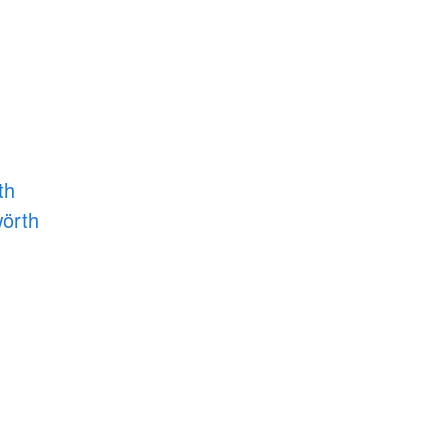
th
örth