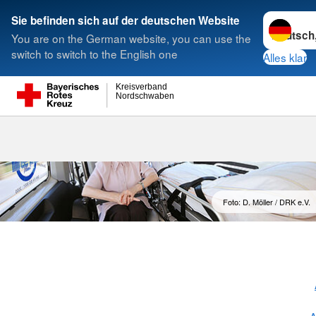
Sprache w
Sie befinden sich auf der deutschen Website
You are on the German website, you can use the
Suche
switch to switch to the English one
Alles klar
Kreisverband
Nordschwaben
Fahr-Dienst
Foto: D. Möller / DRK e.V.