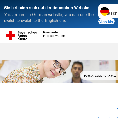
Sprache w
Sie befinden sich auf der deutschen Website
You are on the German website, you can use the
Suche
switch to switch to the English one
Alles klar
Kreisverband
Nordschwaben
Suchdienst /
(PASt)
Foto: A. Zelck / DRK e.V.