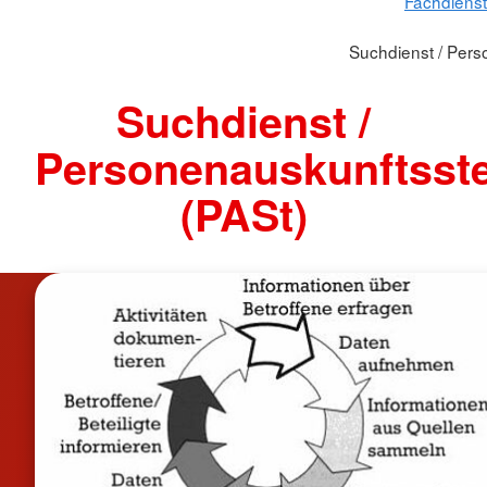
Fachdienst
Suchdienst / Pers
Suchdienst /
Personenauskunftsste
(PASt)