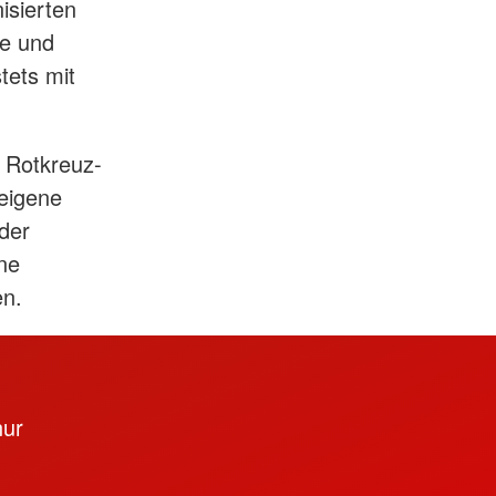
isierten
ke und
tets mit
 Rotkreuz-
 eigene
 der
ine
en.
nur
,