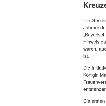
Kreuz
Die Geschi
Jahrhunder
„Bayerisch
Hinweis da
waren, auc
ist.
Die Initia
Königin Ma
Frauenvere
entstanden
Die ersten