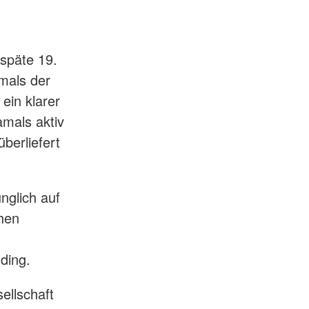
 späte 19.
mals der
ein klarer
mals aktiv
berliefert
nglich auf
chen
n
ding.
ellschaft