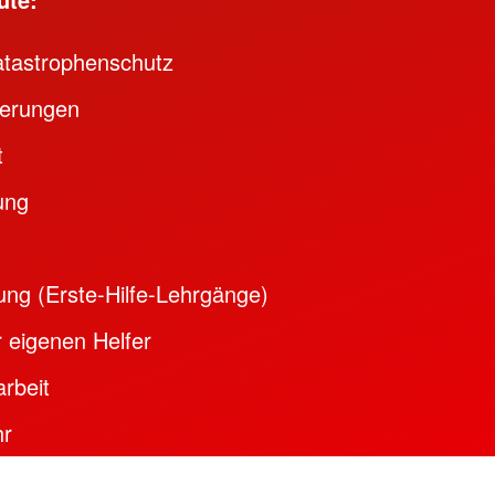
atastrophenschutz
herungen
t
ung
ung (Erste-Hilfe-Lehrgänge)
 eigenen Helfer
arbeit
hr