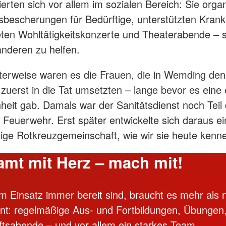
erten sich vor allem im sozialen Bereich: Sie organ
bescherungen für Bedürftige, unterstützten Kran
eten Wohltätigkeitskonzerte und Theaterabende – s
anderen zu helfen.
terweise waren es die Frauen, die in Wemding den
uerst in die Tat umsetzten – lange bevor es eine
nheit gab. Damals war der Sanitätsdienst noch Teil
en Feuerwehr. Erst später entwickelte sich daraus e
ige Rotkreuzgemeinschaft, wie wir sie heute kenn
mt mit Herz – mach mit!
im Einsatz immer bereit sind, braucht es mehr als 
t: regelmäßige Aus- und Fortbildungen, Übungen
ftsabende – und vor allem ein starkes Team.