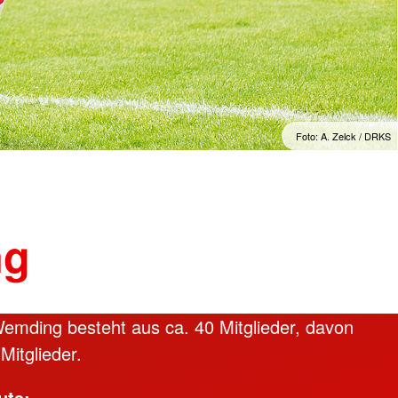
kt
aus / Praktika
se
willigendienst
zungsmöglichkeiten
Foto: A. Zelck / DRKS
de
e Helfer aus anderen
ng
Wemding besteht aus ca. 40 Mitglieder, davon
Mitglieder.
ute: