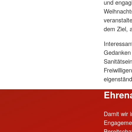
und engagi
Weihnachts
veranstalt
dem Ziel, 
Interessan
Gedanken z
Sanitätsei
Freiwillig
eigenständ
Ehrena
Damit wir 
Engagemen
Bereitscha