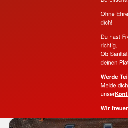
Ohne Ehren
dich!
Du hast Fr
richtig.
Ob Sanität
deinen Pla
Werde Tei
Melde dich
unser
Kont
Wir freue