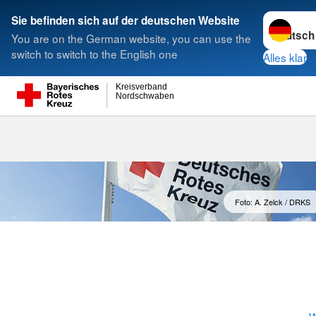
Sprache w
Sie befinden sich auf der deutschen Website
You are on the German website, you can use the
Suche
switch to switch to the English one
Alles klar
Kreisverband
Nordschwaben
Vorstand
Foto: A. Zelck / DRKS