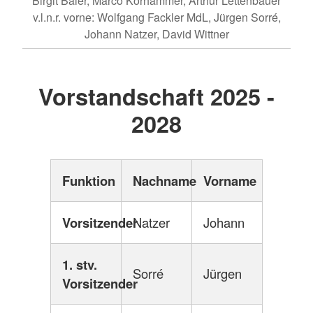
Birgit Baier, Marco Korhammer, Arthur Lettenbauer
v.l.n.r. vorne: Wolfgang Fackler MdL, Jürgen Sorré,
Johann Natzer, David Wittner
Vorstandschaft 2025 -
2028
Funktion
Nachname
Vorname
Vorsitzender
Natzer
Johann
1. stv.
Sorré
Jürgen
Vorsitzender