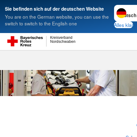
Sprache w
Sie befinden sich auf der deutschen Website
You are on the German website, you can use the
Suche
switch to switch to the English one
Alles klar
Kreisverband
Nordschwaben
Ausbildung / 