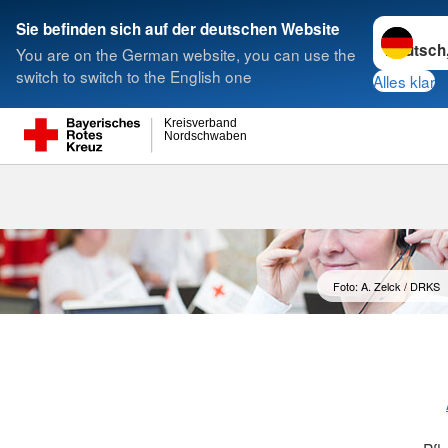
Sprache w
Sie befinden sich auf der deutschen Website
You are on the German website, you can use the
Suche
switch to switch to the English one
Alles klar
Kreisverband
Nordschwaben
Foto: A. Zelck / DRKS