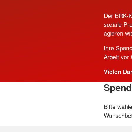
Der BRK-Kr
soziale Pro
agieren wi
Ihre Spend
Arbeit vor
Vielen Da
Spende
Bitte wähl
Wunschbet