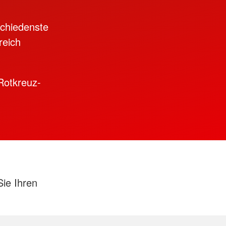
schiedenste
reich
Rotkreuz-
ie Ihren