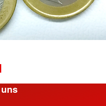
kt
aus / Praktika
se
willigendienst
zungsmöglichkeiten
de
e Helfer aus anderen
l
 uns