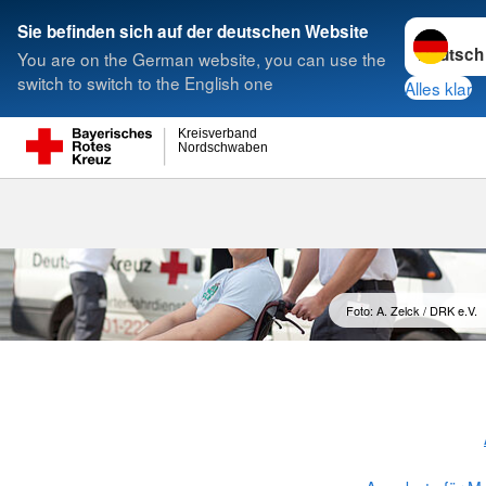
Sprache w
Sie befinden sich auf der deutschen Website
You are on the German website, you can use the
Suche
switch to switch to the English one
Alles klar
Kreisverband
Nordschwaben
Familienentla
Foto: A. Zelck / DRK e.V.