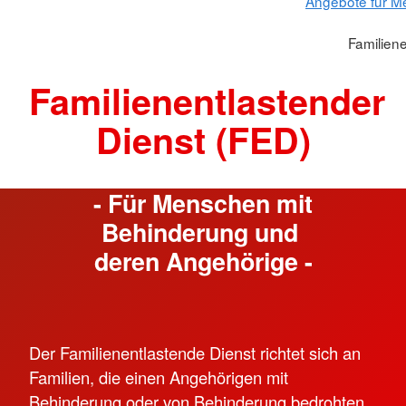
Angebote für M
Familiene
Familienentlastender
Dienst (FED)
- Für Menschen mit
Behinderung und
deren Angehörige -
Der Familienentlastende Dienst richtet sich an
Familien, die einen Angehörigen mit
Behinderung oder von Behinderung bedrohten