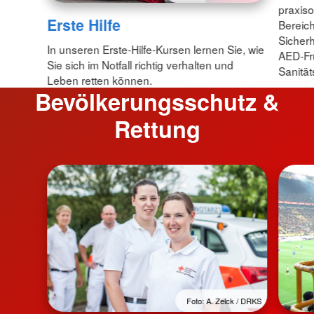
praxiso
Erste Hilfe
Bereic
Sicherh
In unseren Erste-Hilfe-Kursen lernen Sie, wie
AED-Frü
Sie sich im Notfall richtig verhalten und
Sanität
Leben retten können.
Bevölkerungsschutz &
Rettung
Foto: A. Zelck / DRKS