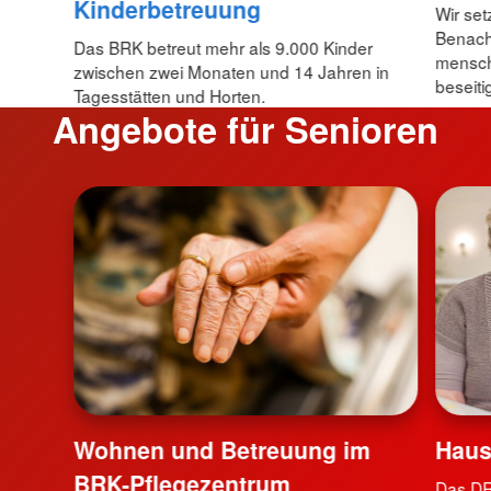
Kinderbetreuung
Wir set
Benacht
Das BRK betreut mehr als 9.000 Kinder
mensch
zwischen zwei Monaten und 14 Jahren in
beseiti
Tagesstätten und Horten.
Angebote für Senioren
Wohnen und Betreuung im
Haus
BRK-Pflegezentrum
Das DR