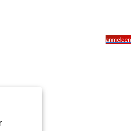
anmelden
r