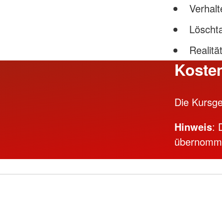
Verhalt
Löscht
Realitä
Koste
Die Kursge
Hinweis
: 
übernomm