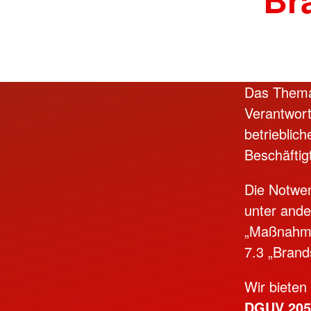
Das Thema 
Verantwort
betrieblic
Beschäftig
Die Notwen
unter ande
„Maßnahme
7.3 „Brand
Wir bieten
DGUV 205