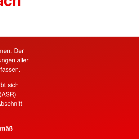
hmen. Der
ungen aller
mfassen.
bt sich
 (ASR)
bschnitt
emäß