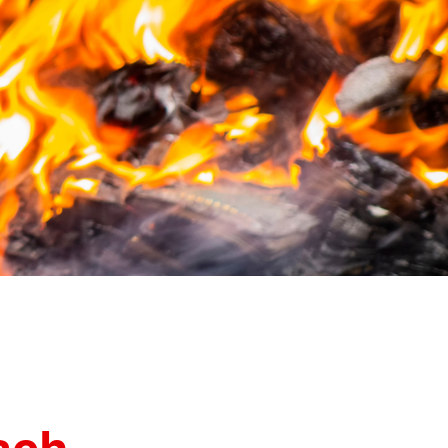
kt
aus / Praktika
se
willigendienst
zungsmöglichkeiten
de
e Helfer aus anderen
ach