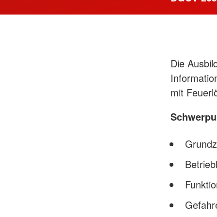
Die Ausbil
Informati
mit Feuerl
Schwerpun
Grundz
Betrieb
Funkti
Gefahr