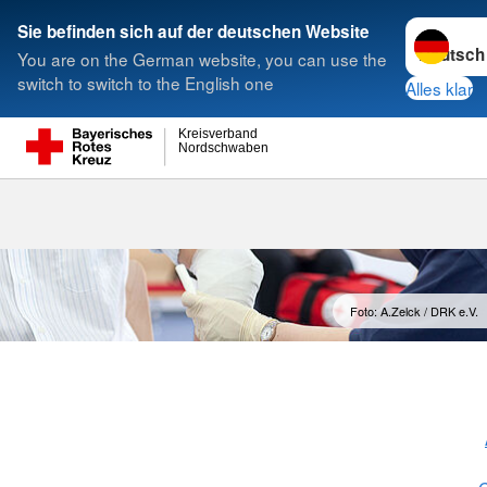
Sprache w
Sie befinden sich auf der deutschen Website
You are on the German website, you can use the
Suche
switch to switch to the English one
Alles klar
Kreisverband
Nordschwaben
Foto: A.Zelck / DRK e.V.