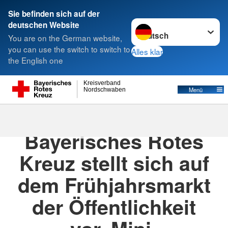
Sie befinden sich auf der
Sprache wechseln zu
deutschen Website
Suche
You are on the German website,
you can use the switch to switch to
Alles klar
the English one
Kreisverband
Menü
Nordschwaben
30.03.2026
· Bereitschaft Nördlingen
Bayerisches Rotes
Kreuz stellt sich auf
dem Frühjahrsmarkt
der Öffentlichkeit