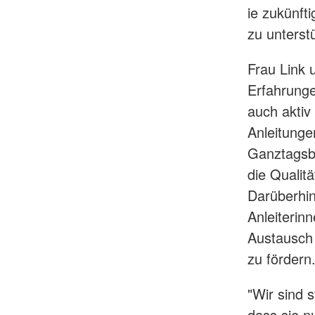
ie zukünft
zu unterst
Frau Link 
Erfahrunge
auch aktiv
Anleitunge
Ganztagsbe
die Qualit
Darüberhin
Anleiterin
Austausch 
zu fördern
"Wir sind 
dass sie n