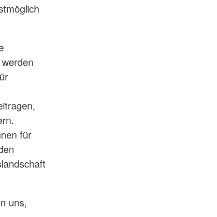
stmöglich
e
n werden
ür
itragen,
ern.
nen für
 den
landschaft
en uns,