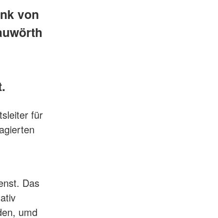
ink von
auwörth
.
leiter für
agierten
enst. Das
ativ
nden, umd