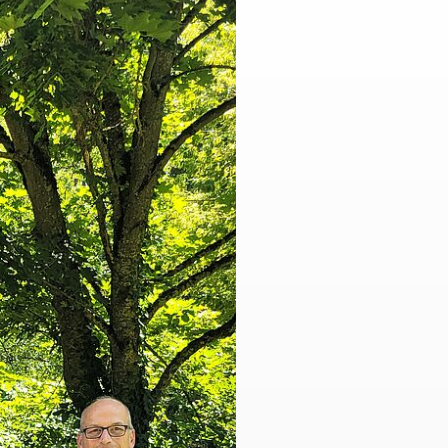
kt
Hüpfburg
aus / Praktika
se
willigendienst
zungsmöglichkeiten
e
che Tätigkeit