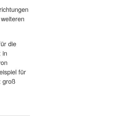
nrichtungen
 weiteren
ür die
 in
von
ispiel für
z groß