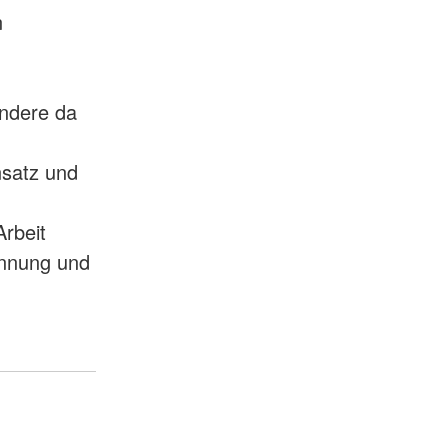
n
andere da
nsatz und
Arbeit
ennung und