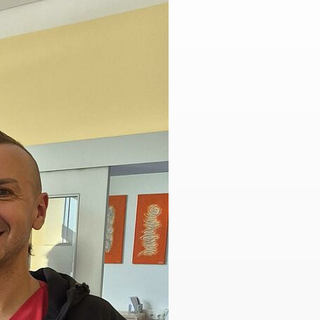
kt
Hüpfburg
aus / Praktika
se
willigendienst
zungsmöglichkeiten
e
che Tätigkeit