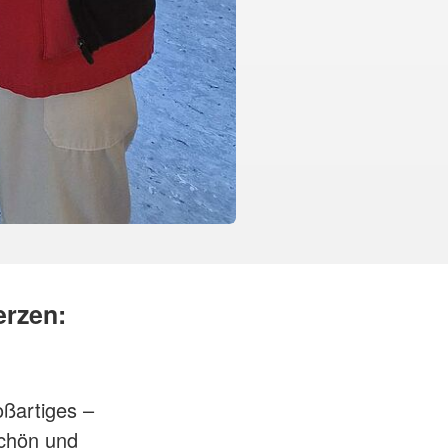
erzen:
oßartiges –
schön und