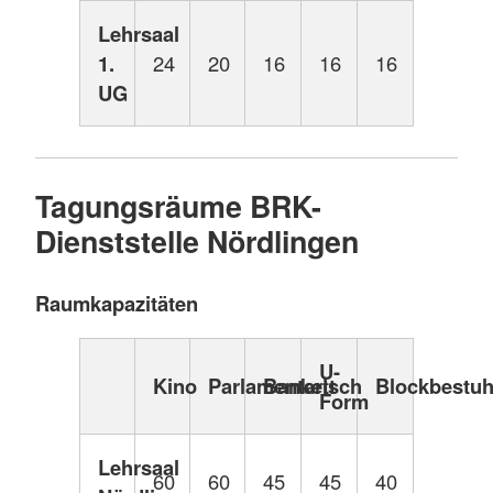
Lehrsaal
1.
24
20
16
16
16
UG
Tagungsräume BRK-
Dienststelle Nördlingen
Raumkapazitäten
U-
Kino
Parlamentarisch
Bankett
Blockbestu
Form
Lehrsaal
60
60
45
45
40