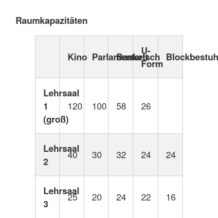
Raumkapazitäten
U-
Kino
Parlamentarisch
Bankett
Blockbestu
Form
Lehrsaal
1
120
100
58
26
(groß)
Lehrsaal
40
30
32
24
24
2
Lehrsaal
25
20
24
22
16
3