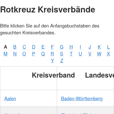
Rotkreuz Kreisverbände
Bitte klicken Sie auf den Anfangsbuchstaben des
gesuchten Kreisverbandes.
A
B
C
D
E
F
G
H
I
J
K
L
M
N
O
P
Q
R
S
T
U
V
W
X
Y
Z
Kreisverband
Landesv
Aalen
Baden-Württemberg