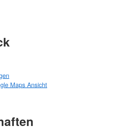
ck
ngen
ogle Maps Ansicht
haften