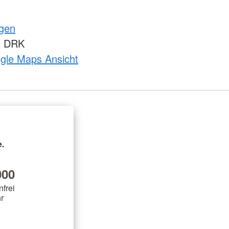
ngen
m DRK
ogle Maps Ansicht
.
00
nfrei
r