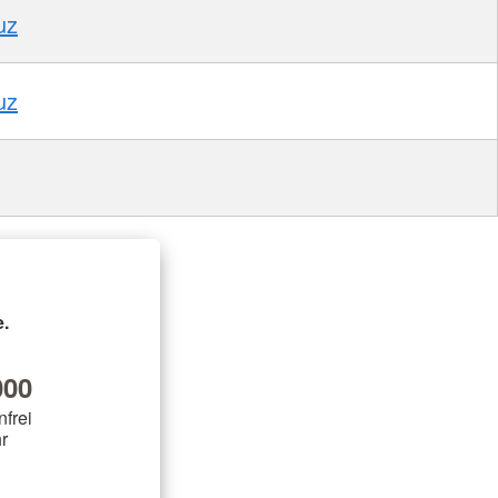
uz
uz
.
00
nfrei
r