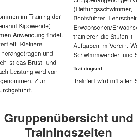
(Rettungsschwimmer, Re
kommen im Training der
Bootsführer, Lehrschei
genannt Kippwende)
Erwachsenen/Erwachse
mmen Anwendung findet.
trainieren die Stufen 
rtieft. Kleinere
Aufgaben im Verein. We
r herangetragen und
Schwimmwenden und Spez
ch ist das Brust- und
Trainingsort
ch Leistung wird von
abgenommen. Zum
Trainiert wird mit all
urchgeführt.
Gruppenübersicht und
Trainingszeiten