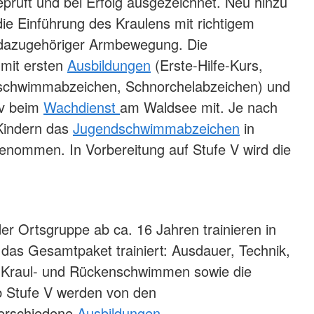
rüft und bei Erfolg ausgezeichnet. Neu hinzu
die Einführung des Kraulens mit richtigem
 dazugehöriger Armbewegung. Die
 mit ersten
Ausbildungen
(Erste-Hilfe-Kurs,
schwimmabzeichen, Schnorchelabzeichen) und
iv beim
Wachdienst
am Waldsee mit. Je nach
Kindern das
Jugendschwimmabzeichen
in
enommen. In Vorbereitung auf Stufe V wird die
 der Ortsgruppe ab ca. 16 Jahren trainieren in
 das Gesamtpaket trainiert: Ausdauer, Technik,
-, Kraul- und Rückenschwimmen sowie die
b Stufe V werden von den
erschiedene
Ausbildungen