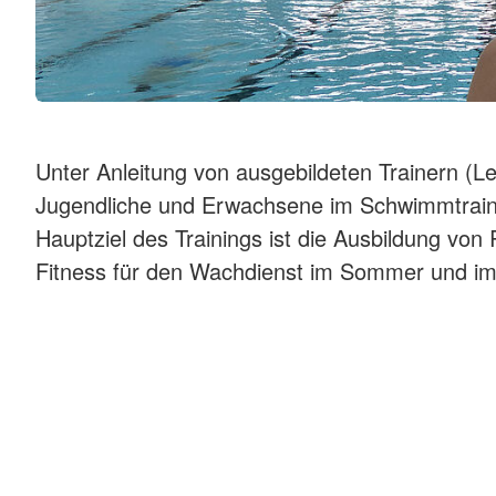
Grundschule Donau
Betreuungseinrichtu
Wohnen und Betreuung im
Offene Ganztagsbet
BRK-Pflegezentrum
(OGTS) an der Sebas
Grundschule Donau
Alten-Pflege-Einrichtungen
Waldkindergarten "
Vollstationäre Pflege
Rain"
Tages-Pflege
Waldkindergarten "M
Kurz-Zeit-Pflege
Dachse" Monheim
Unter Anleitung von ausgebildeten Trainern (
Entlastung für Pflegende
Ferienbetreuung
"Sonnenscheinkinder
Ausbildung in der Alten-Pflege
Jugendliche und Erwachsene im Schwimmtrainin
Donauwörth
Hauptziel des Trainings ist die Ausbildung vo
Ausbildung in der K
Babysitterkurs
Fitness für den Wachdienst im Sommer und im 