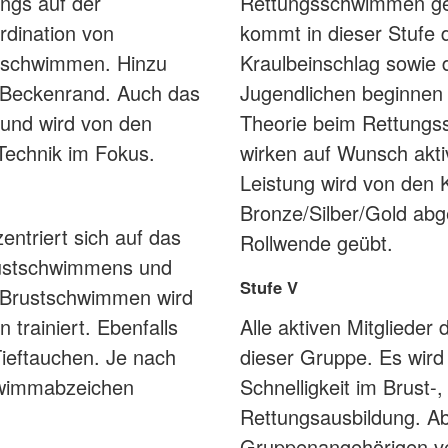
ings auf der
Rettungsschwimmen gep
rdination von
kommt in dieser Stufe 
tschwimmen. Hinzu
Kraulbeinschlag sowie
 Beckenrand. Auch das
Jugendlichen beginnen
 und wird von den
Theorie beim Rettungs
e Technik im Fokus.
wirken auf Wunsch akt
Leistung wird von den 
Bronze/Silber/Gold abg
entriert sich auf das
Rollwende geübt.
rustschwimmens und
Stufe V
 Brustschwimmen wird
trainiert. Ebenfalls
Alle aktiven Mitglieder
ieftauchen. Je nach
dieser Gruppe. Es wird
hwimmabzeichen
Schnelligkeit im Brust
Rettungsausbildung. A
Gruppenangehörigen v