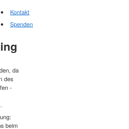
Kontakt
Spenden
ning
rden, da
en des
fen -
.
tung:
ns beim