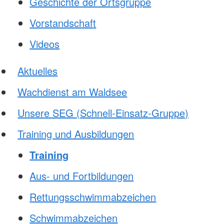
Geschichte der Ortsgruppe
kt
Vorstandschaf
t
aus / Praktika
se
Videos
willigendienst
zungsmöglichkeiten
Aktuelles
de
Wachdienst am Waldsee
e Helfer aus anderen
Unsere SEG (Schnell-Einsatz-Gruppe)
Training und Ausbildungen
Training
Aus- und Fortbildungen
Rettungsschwimmabzeichen
Schwimmabzeichen