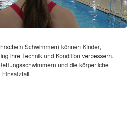
wörth
ngen
Soziale Arbeit
Stellenmar
reuung
Soziale Arbeit
tian-Franck-
Wir bilden 
wörth
Stellenbör
Lechfasane
Bundesfrei
andele-
Unterstüt
Lehrschein Schwimmen) können Kinder,
Blut-Spen
" in
g ihre Technik und Kondition verbessern.
Spenden
Freiwillig
n Rettungsschwimmern und die körperliche
inderbetreuung
Ländern
Einsatzfall.