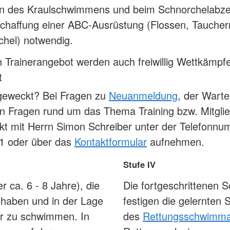
en des Kraulschwimmens und beim Schnorchelabzei
schaffung einer ABC-Ausrüstung (Flossen, Tauche
chel) notwendig.
 Trainerangebot werden auch freiwillig Wettkämpf
t
 geweckt? Bei Fragen zu
Neuanmeldung
, der Warte
n Fragen rund um das Thema Training bzw. Mitglie
akt mit Herrn Simon Schreiber unter der Telefonn
1 oder über das
Kontaktformular
aufnehmen.
Stufe IV
er ca. 6 - 8 Jahre), die
Die fortgeschrittenen 
 haben und in der Lage
festigen die gelernten
ter zu schwimmen. In
des
Rettungsschwimma