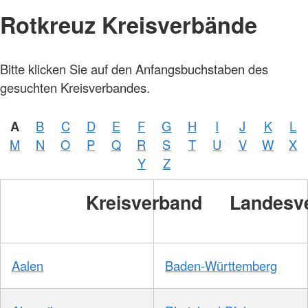
Rotkreuz Kreisverbände
Bitte klicken Sie auf den Anfangsbuchstaben des
gesuchten Kreisverbandes.
A
B
C
D
E
F
G
H
I
J
K
L
M
N
O
P
Q
R
S
T
U
V
W
X
Y
Z
Kreisverband
Landesv
Aalen
Baden-Württemberg