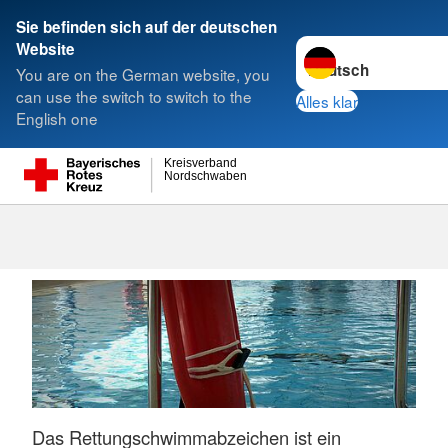
Sie befinden sich auf der deutschen
Sprache wechseln zu
Website
Suche
You are on the German website, you
can use the switch to switch to the
Alles klar
English one
Kreisverband
Nordschwaben
Rettungsschwimmabz
Das Rettungschwimmabzeichen ist ein